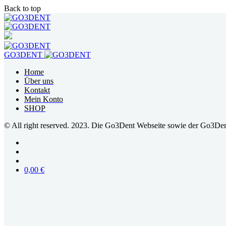
Back to top
Skip
to
content
GO3DENT
Home
Über uns
Kontakt
Mein Konto
SHOP
© All right reserved. 2023. Die Go3Dent Webseite sowie der Go3Den
0,00
€