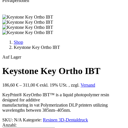
Privatpersonen
Shop
Keystone Key Ortho IBT
Auf Lager
Keystone Key Ortho IBT
186,60
€
–
311,00
€
exkl. 19% USt. , zzgl.
Versand
KeyPrint® KeyOrtho IBT™ is a liquid photopolymer resin
designed for additive
manufacturing in vat Polymerization DLP printers utilizing
wavelengths between 385nm–405nm.
SKU:
N/A
Kategorie:
Resinen 3D-Dentaldruck
Anzahl: